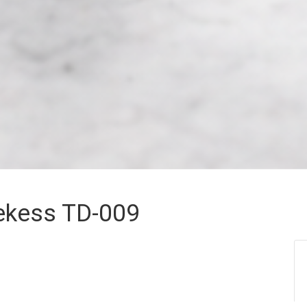
ekess TD-009