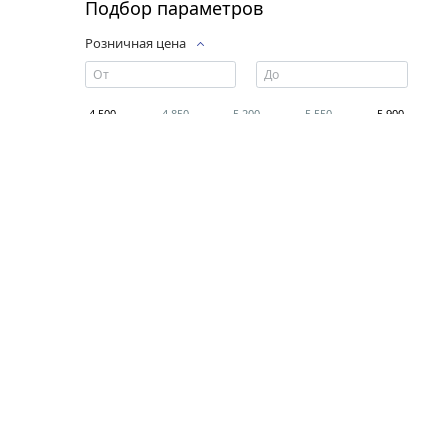
Подбор параметров
Розничная цена
4 500
4 850
5 200
5 550
5 900
Всегда на связи
Связаться с нами можно любым удобным
для вас способом: e-mail, телефон,
социальные сети и мессенджеры.