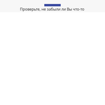
Проверьте, не забыли ли Вы что-то
. РЕГИСТРАЦИЯ КАССЫ
3. ПОДКЛЮЧЕНИЕ К О
 помощью ЭЦП удаленно на
После регистрации подклю
йте налоговой
www.nalog.ru
кассу к ОФД с заключени
проведем регистрацию
договора на передачу данны
нлайн-кассы согласно 54ФЗ
налоговую на любой срок