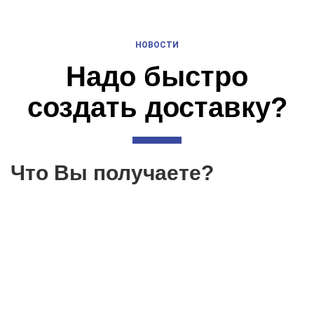
НОВОСТИ
Надо быстро
создать доставку?
Что Вы получаете?
Лучшее решение на рынке*
iiko автоматизирует весь процесс доставки готовых
блюд от приема заказа до передачи его клиенту. А
вы снижаете издержки и управляете стандартами.
Пользуйся сейчас, плати потом